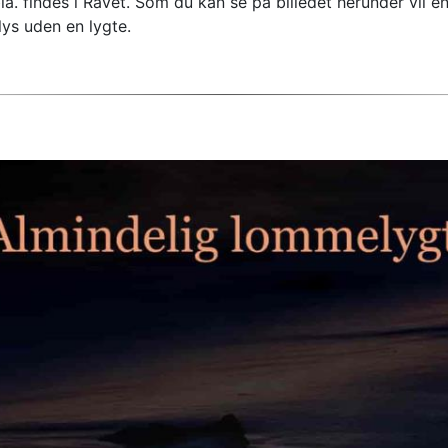
a. findes i Ravet. Som du kan se på billedet herunder vil e
lys uden en lygte.