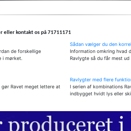
r eller kontakt os på 71711171
Sådan vælger du den korre
ordan de forskellige
Information omkring hvad du
e i mørket.
Ravlygte så du får mest ud 
Ravlygter med flere funktio
 gør Ravet meget lettere at
I serien af kombinations Ra
indbygget hvidt lys eller s