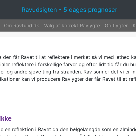
Ravudsigten - 5 dages prognoser
Om Ravfund.dk
Valg af korrekt Ravlygte
Golflygter
K
 den får Ravet til at reflektere i mørket så vi med lethed k
ler reflektere i forskellige farver og efter lidt tid får du 
 og andre sjove ting fra stranden. Rav som er det vi er inte
ationer kan vi producere Ravlygter der får Ravet til at ref
ikke
ge en reflektion i Ravet da den bølgelængde som en almind