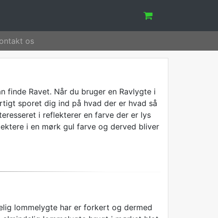
ontakt os
an finde Ravet. Når du bruger en Ravlygte i
hurtigt sporet dig ind på hvad der er hvad så
resseret i reflekterer en farve der er lys
lektere i en mørk gul farve og derved bliver
elig lommelygte har er forkert og dermed