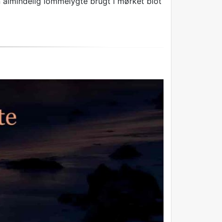
n almindelig lommelygte brugt i mørket blot