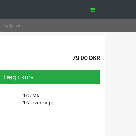
ontakt os
79,00 DKR
Læg i kurv
175
stk.
1-2 hverdage