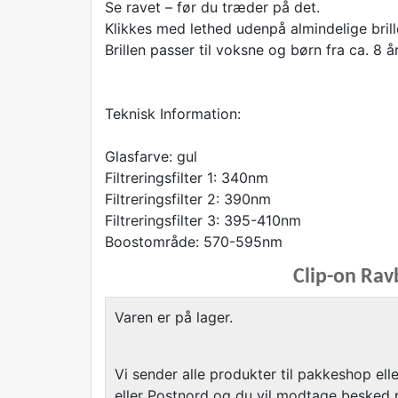
Se ravet – før du træder på det.
Klikkes med lethed udenpå almindelige brill
Brillen passer til voksne og børn fra ca. 8 år
Teknisk Information:
Glasfarve: gul
Filtreringsfilter 1: 340nm
Filtreringsfilter 2: 390nm
Filtreringsfilter 3: 395-410nm
Boostområde: 570-595nm
Clip-on Rav
Varen er på lager.
Vi sender alle produkter til pakkeshop el
eller Postnord og du vil modtage besked 