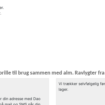
er.
.
brille til brug sammen med alm. Ravlygter fr
Vi trækker selvfølgelig fø
lager.
ler din adresse med Dao
på mail og SMS når din