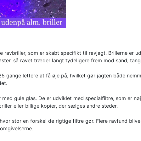
ravbriller, som er skabt specifikt til ravjagt. Brillerne er u
aster, så ravet træder langt tydeligere frem mod sand, tan
25 gange lettere at få øje på, hvilket gør jagten både nemm
et.
er med gule glas. De er udviklet med specialfiltre, som er nø
ler eller billige kopier, der sælges andre steder.
vor stor en forskel de rigtige filtre gør. Flere ravfund bliv
i omgivelserne.