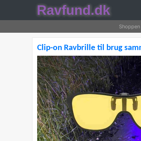
Ravfund.dk
Shoppen
Clip-on Ravbrille til brug s