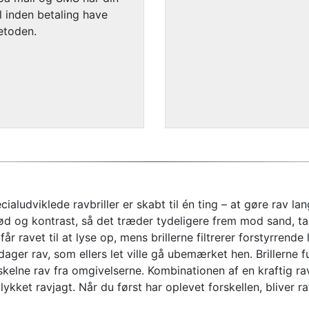
il inden betaling have
etoden.
aludviklede ravbriller er skabt til én ting – at gøre rav la
lød og kontrast, så det træder tydeligere frem mod sand, t
 får ravet til at lyse op, mens brillerne filtrerer forstyrren
pdager rav, som ellers let ville gå ubemærket hen. Brillerne
 skelne rav fra omgivelserne. Kombinationen af en kraftig ra
lykket ravjagt. Når du først har oplevet forskellen, bliver 