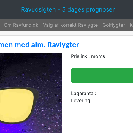
Ravudsigten - 5 dages prognoser
Om Ravfund.dk
Valg af korrekt Ravlygte
Golflygter
K
ammen med alm. Ravlygter
Pris inkl. moms
Lagerantal:
Levering: