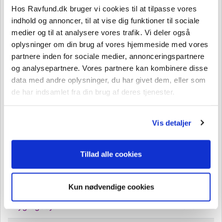
Hos Ravfund.dk bruger vi cookies til at tilpasse vores
indhold og annoncer, til at vise dig funktioner til sociale
medier og til at analysere vores trafik. Vi deler også
oplysninger om din brug af vores hjemmeside med vores
partnere inden for sociale medier, annonceringspartnere
Eksempel:
og analysepartnere. Vores partnere kan kombinere disse
Du har købt en 50w Crystal Clear Ravlygte og ønsker
data med andre oplysninger, du har givet dem, eller som
den ombyttet til en Crystal Clear 120w og
de har indsamlet fra din brug af deres tjenester.
regnestykket kommer i dette tilfælde til at se sådan
ud:
Vis detaljer
Den nye Ravlygte koster
1899 Kr.
Tillad alle cookies
Den gamle Ravlygte kostede
1299 Kr.
Difference
600 Kr.
Kun nødvendige cookies
Lygtegebyr
375 Kr.